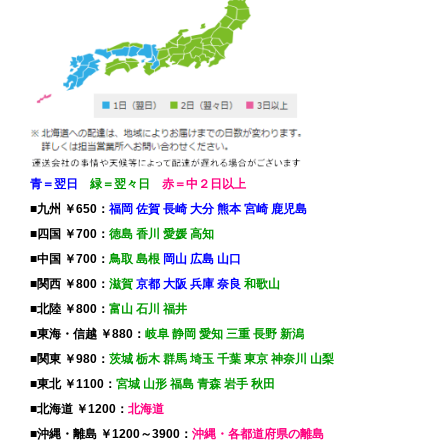
青＝翌日
緑＝翌々日
赤＝中２日以上
■九州 ￥650：
福岡 佐賀 長崎 大分 熊本 宮崎 鹿児島
■四国 ￥700：
徳島 香川 愛媛 高知
■中国 ￥700：
鳥取 島根
岡山 広島 山口
■関西 ￥800：
滋賀
京都 大阪 兵庫 奈良
和歌山
■北陸 ￥800：
富山 石川 福井
■東海・信越 ￥880：
岐阜 静岡 愛知 三重 長野 新潟
■関東 ￥980：
茨城 栃木 群馬 埼玉 千葉 東京 神奈川 山梨
■東北 ￥1100：
宮城 山形 福島 青森 岩手 秋田
■北海道 ￥1200：
北海道
■沖縄・離島 ￥1200～3900：
沖縄・各都道府県の離島