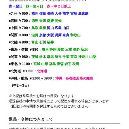
青＝翌日
緑＝翌々日
赤＝中２日以上
■九州 ￥650：
福岡 佐賀 長崎 大分 熊本 宮崎 鹿児島
■四国 ￥700：
徳島 香川 愛媛 高知
■中国 ￥700：
鳥取 島根
岡山 広島 山口
■関西 ￥800：
滋賀
京都 大阪 兵庫 奈良
和歌山
■北陸 ￥800：
富山 石川 福井
■東海・信越 ￥880：
岐阜 静岡 愛知 三重 長野 新潟
■関東 ￥980：
茨城 栃木 群馬 埼玉 千葉 東京 神奈川 山梨
■東北 ￥1100：
宮城 山形 福島 青森 岩手 秋田
■北海道 ￥1200：
北海道
■沖縄・離島 ￥1200～3900：
沖縄・各都道府県の離島
(中2～3日)
※上記は発送後のお届けの目安になります
運送会社の事情や天候等によって配達が遅れる場合がございます
（配達日や時間帯を保証するものではございません）
返品・交換につきまして