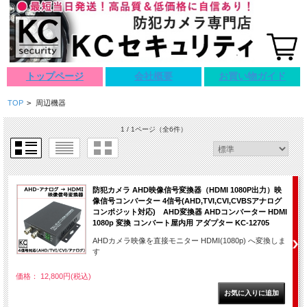
トップページ
会社概要
お買い物ガイド
TOP
>
周辺機器
1 / 1ページ
（全6件）
防犯カメラ AHD映像信号変換器（HDMI 1080P出力）映
像信号コンバーター 4信号(AHD,TVI,CVI,CVBSアナログ
コンポジット対応) AHD変換器 AHDコンバーター HDMI
1080p 変換 コンバート屋内用 アダプター KC-12705
AHDカメラ映像を直接モニター HDMI(1080p) へ変換しま
す
価格： 12,800円(税込)