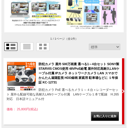
1 / 1ページ
（全1件）
防犯カメラ 屋外 500万画素 選べる1～4台セット SONY製
STARVIS CMOS使用 48VPoE給電 屋外対応高耐久LANケ
ーブル付属 IPカメラ ネットワークカメラ LAN スマホで
かんたん遠隔監視 HDD録画 家庭用 駐車場などに １年保
証 KC-12731
防犯カメラ PoE 選べるカメラ１～４台＋レコーダーセッ
ト 屋外も配線可能な高耐久LANケーブル付属 LANケーブル１本で配線 H.265
対応 日本語マニュアル付
価格： 25,800円(税込)