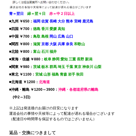
青＝翌日
緑＝翌々日
赤＝中２日以上
■九州 ￥650：
福岡 佐賀 長崎 大分 熊本 宮崎 鹿児島
■四国 ￥700：
徳島 香川 愛媛 高知
■中国 ￥700：
鳥取 島根
岡山 広島 山口
■関西 ￥800：
滋賀
京都 大阪 兵庫 奈良
和歌山
■北陸 ￥800：
富山 石川 福井
■東海・信越 ￥880：
岐阜 静岡 愛知 三重 長野 新潟
■関東 ￥980：
茨城 栃木 群馬 埼玉 千葉 東京 神奈川 山梨
■東北 ￥1100：
宮城 山形 福島 青森 岩手 秋田
■北海道 ￥1200：
北海道
■沖縄・離島 ￥1200～3900：
沖縄・各都道府県の離島
(中2～3日)
※上記は発送後のお届けの目安になります
運送会社の事情や天候等によって配達が遅れる場合がございます
（配達日や時間帯を保証するものではございません）
返品・交換につきまして